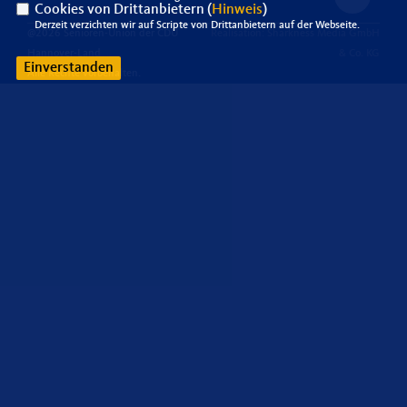
Cookies von Drittanbietern (
Hinweis
)
Derzeit verzichten wir auf Scripte von Drittanbietern auf der Webseite.
@2026 Senioren-Union der CDU
Realisation: Sharkness Media GmbH
Hannover-Land
& Co. KG
Einverstanden
Alle Rechte vorbehalten.