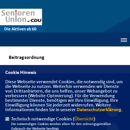
Beitragsordnung
Cookie Hinweis
Diese Webseite verwendet Cookies, die notwendig sind, um
die Webseite zu nutzen. Weiterhin verwenden wir Dienste
von Drittanbietern, die uns helfen, unser Webangebot zu
verbessern (Website-Optmierung). Für die Verwendung
IMPRESSUM
DATENSCHUTZ
KONTAKT
bestimmter Dienste, benötigen wir Ihre Einwilligung. Ihre
Einwilligung können Sie jederzeit widerrufen. Weitere
Informationen finden Sie in unserer
Datenschutzerklärung
.
Senioren-Union Landesverband Niedersachsen
Technisch notwendige Cookies (
Übersicht
)
Die notwendigen Cookies werden allein für den ordnungsgemäßen
Senioren-Union der CDU Deutschlands
Gebrauch der Webseite benötigt.