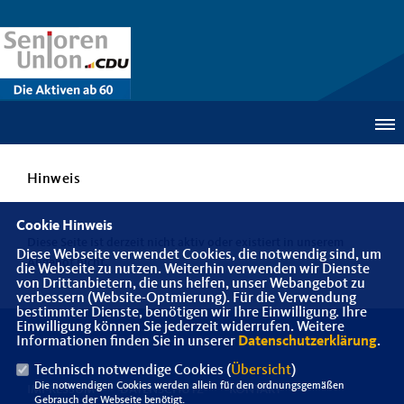
Hinweis
Cookie Hinweis
Diese Seite ist derzeit nicht aktiv oder existiert in unserem
Diese Webseite verwendet Cookies, die notwendig sind, um
Angebot nicht.
die Webseite zu nutzen. Weiterhin verwenden wir Dienste
von Drittanbietern, die uns helfen, unser Webangebot zu
verbessern (Website-Optmierung). Für die Verwendung
bestimmter Dienste, benötigen wir Ihre Einwilligung. Ihre
Einwilligung können Sie jederzeit widerrufen. Weitere
Informationen finden Sie in unserer
Datenschutzerklärung
.
Technisch notwendige Cookies (
Übersicht
)
Die notwendigen Cookies werden allein für den ordnungsgemäßen
IMPRESSUM
DATENSCHUTZ
KONTAKT
Gebrauch der Webseite benötigt.