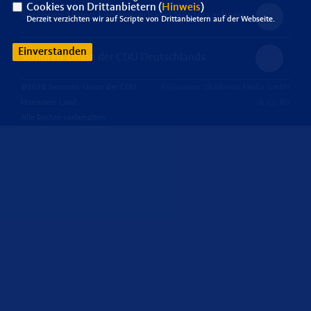
Cookies von Drittanbietern (
Hinweis
)
Senioren-Union Landesverband Niedersachsen
Derzeit verzichten wir auf Scripte von Drittanbietern auf der Webseite.
Einverstanden
Senioren-Union der CDU Deutschlands
@2026 Senioren-Union der CDU
Realisation: Sharkness Media GmbH
Hannover-Land
& Co. KG
Alle Rechte vorbehalten.